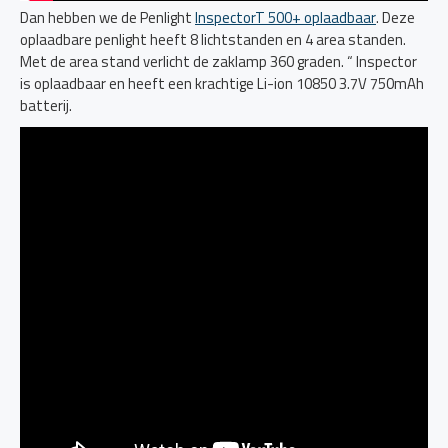
Dan hebben we de Penlight
InspectorT 500+ oplaadbaar
. Deze
oplaadbare penlight heeft 8 lichtstanden en 4 area standen.
Met de area stand verlicht de zaklamp 360 graden. “ Inspector
is oplaadbaar en heeft een krachtige Li-ion 10850 3.7V 750mAh
batterij.