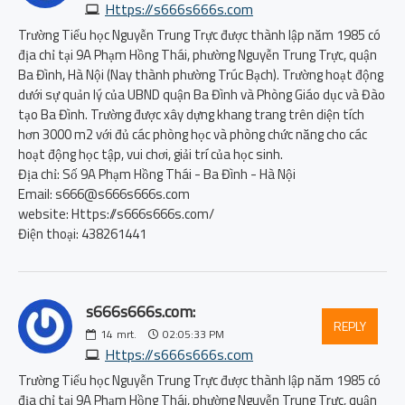
Https://s666s666s.com
Trường Tiểu học Nguyễn Trung Trực được thành lập năm 1985 có
địa chỉ tại 9A Phạm Hồng Thái, phường Nguyễn Trung Trực, quận
Ba Đình, Hà Nội (Nay thành phường Trúc Bạch). Trường hoạt động
dưới sự quản lý của UBND quận Ba Đình và Phòng Giáo dục và Đào
tạo Ba Đình. Trường được xây dựng khang trang trên diện tích
hơn 3000 m2 với đủ các phòng học và phòng chức năng cho các
hoạt động học tập, vui chơi, giải trí của học sinh.
Địa chỉ: Số 9A Phạm Hồng Thái - Ba Đình - Hà Nội
Email: s666@s666s666s.com
website: Https://s666s666s.com/
Điện thoại: 438261441
s666s666s.com:
REPLY
14
mrt.
02:05:33 PM
Https://s666s666s.com
Trường Tiểu học Nguyễn Trung Trực được thành lập năm 1985 có
địa chỉ tại 9A Phạm Hồng Thái, phường Nguyễn Trung Trực, quận