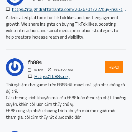
https://roughdraftatlanta.com/2026/01/22/buy-real-tiktok-likes/
A dedicated platform for TikTok likes and post engagement
growth. We share insights on buying TikTok likes, boosting
video interaction, and social media promotion strategies to
help creators increase reach and visibility.
fb88s:
REPLY
06
feb.
08:40:27 AM
Https://fb88s.org
Trải nghiệm chơi game trên FB88 rất mượt mà, gần như không có
độ trễ.
Các chương trình khuyến mãi của FB88 luôn được cập nhật thường
xuyên, khiến tôi luôn cảm thấy thú vị.
FB88 cung cấp nhiều chương trình khuyến mãi cho người mới
tham gia, tôi cảm thấy rất được chào đón.