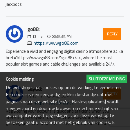
jackpots.
go88:
REPLY
13
mei
03:34:54 PM
https://wwwgo88.com
Experience a vivid and engaging digital casino atmosphere at <a
href='https://wwwgo88.com/'>go88</a>, where the most
popular slot games and table challenges are available 24/7.
Cookie melding
SLUIT DEZE MELDING
De webshop slaat cookies op om de werking te verbeteren.
say88:
REPLY
Een cookie is een eenvoudig en klein bestandje dat met
13
mei
04:24:02 PM
pagina’s van deze website [en/of Flash-applicaties] wordt
https://say88.hu.net
meegestuurd en door uw browser op uw harde schrijf van
Registering your account is quick and efficient when you visit <a
uw computer wordt opgeslagen.Door deze webshop te
href='https://say88.hu.net/'>https://say88.hu.net/</a>,
bezoeken gaat u accoord met het gebruik van coolies. E
granting you instant access to exclusive member bonuses.