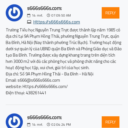
s666s666s.com:
REPLY
14
mrt.
07:09:50 AM
Https://s666s666s.com
Trường Tiểu học Nguyễn Trung Trực được thành lập năm 1985 có
địa chỉ tại 9A Phạm Hồng Thái, phường Nguyễn Trung Trực, quận
Ba Đình, Hà Nội (Nay thành phường Trúc Bạch). Trường hoạt động
dưới sự quản lý của UBND quận Ba Đình và Phòng Giáo dục và Đào
tạo Ba Đình. Trường được xây dựng khang trang trên diện tích
hơn 3000 m2 với đủ các phòng học và phòng chức năng cho các
hoạt động học tập, vui chơi, giải trí của học sinh.
Địa chỉ: Số 9A Phạm Hồng Thái - Ba Đình - Hà Nội
Email: s666@s666s666s.com
website: Https://s666s666s.com/
Điện thoại: 438261441
s666s666s.com:
REPLY
14
mrt.
02:04:24 PM