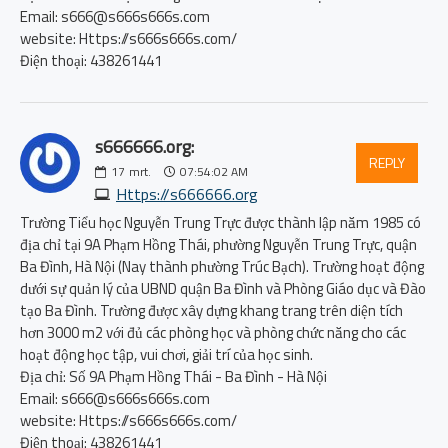
Email: s666@s666s666s.com
website: Https://s666s666s.com/
Điện thoại: 438261441
s666666.org:
REPLY
17
mrt.
07:54:02 AM
Https://s666666.org
Trường Tiểu học Nguyễn Trung Trực được thành lập năm 1985 có
địa chỉ tại 9A Phạm Hồng Thái, phường Nguyễn Trung Trực, quận
Ba Đình, Hà Nội (Nay thành phường Trúc Bạch). Trường hoạt động
dưới sự quản lý của UBND quận Ba Đình và Phòng Giáo dục và Đào
tạo Ba Đình. Trường được xây dựng khang trang trên diện tích
hơn 3000 m2 với đủ các phòng học và phòng chức năng cho các
hoạt động học tập, vui chơi, giải trí của học sinh.
Địa chỉ: Số 9A Phạm Hồng Thái - Ba Đình - Hà Nội
Email: s666@s666s666s.com
website: Https://s666s666s.com/
Điện thoại: 438261441