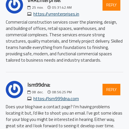
VRREnterprise:
REPLY
25
nov.
05:31:42 AM
https://vrrenterprises.in
Commercial construction services cover the planning, design,
and building of offices, retail spaces, warehouses, and
commercial complexes. These services ensure strong
structures, quality materials, and timely project delivery. Skilled
teams handle everything from foundations to finishing,
providing safe, modern, and functional commercial spaces
tailored to business needs and industry standards.
lsm99dna:
REPLY
08
dec.
08:56:25 PM
https://lsm999dna.com
Does your blog have a contact page? I’m having problems
locating it but, I’d like to shoot you an email. I’ve got some ideas
for your blog you might be interested in hearing. Either way,
great site and I look forward to seeing it develop over time.