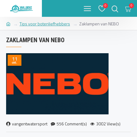
0
0
Tips voor botenliefhebbers
Zaklampen van NEBO
ZAKLAMPEN VAN NEBO
11
okt.
vangentwatersport
556 Comment(s)
3002 View(s)