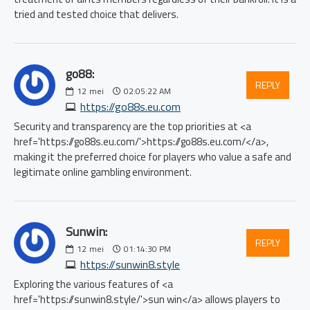
tried and tested choice that delivers.
go88:
REPLY
12
mei
02:05:22 AM
https://go88s.eu.com
Security and transparency are the top priorities at <a
href='https://go88s.eu.com/'>https://go88s.eu.com/</a>,
making it the preferred choice for players who value a safe and
legitimate online gambling environment.
Sunwin:
REPLY
12
mei
01:14:30 PM
https://sunwin8.style
Exploring the various features of <a
href='https://sunwin8.style/'>sun win</a> allows players to