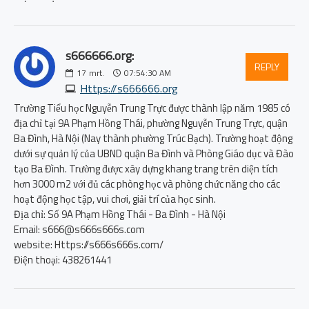
s666666.org:
REPLY
17
mrt.
07:54:30 AM
Https://s666666.org
Trường Tiểu học Nguyễn Trung Trực được thành lập năm 1985 có
địa chỉ tại 9A Phạm Hồng Thái, phường Nguyễn Trung Trực, quận
Ba Đình, Hà Nội (Nay thành phường Trúc Bạch). Trường hoạt động
dưới sự quản lý của UBND quận Ba Đình và Phòng Giáo dục và Đào
tạo Ba Đình. Trường được xây dựng khang trang trên diện tích
hơn 3000 m2 với đủ các phòng học và phòng chức năng cho các
hoạt động học tập, vui chơi, giải trí của học sinh.
Địa chỉ: Số 9A Phạm Hồng Thái - Ba Đình - Hà Nội
Email: s666@s666s666s.com
website: Https://s666s666s.com/
Điện thoại: 438261441