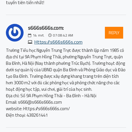
tuyến tiên tiến nhất!
s666s666s.com:
REPLY
14
mrt.
07:08:42 AM
Https://s666s666s.com
Trường Tiểu học Nguyễn Trung Trực được thành lập năm 1985 có
địa chỉ tại 9A Phạm Hồng Thái, phường Nguyễn Trung Trực, quận
Ba Đình, Hà Nội (Nay thành phường Trúc Bạch). Trường hoạt động
dưới sự quản lý của UBND quận Ba Đình và Phòng Giáo dục và Đào
tạo Ba Đình. Trường được xây dựng khang trang trên diện tích
hơn 3000 m2 với đủ các phòng học và phòng chức năng cho các
hoạt động học tập, vui chơi, giải trí của học sinh.
Địa chỉ: Số 9A Phạm Hồng Thái - Ba Đình - Hà Nội
Email: s666@s666s666s.com
website: Https://s666s666s.com/
Điện thoại: 438261441