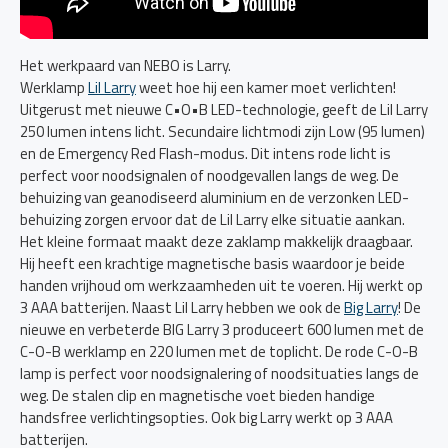
Het werkpaard van NEBO is Larry.
Werklamp
Lil Larry
weet hoe hij een kamer moet verlichten!
Uitgerust met nieuwe C•O•B LED-technologie, geeft de Lil Larry
250 lumen intens licht. Secundaire lichtmodi zijn Low (95 lumen)
en de Emergency Red Flash-modus. Dit intens rode licht is
perfect voor noodsignalen of noodgevallen langs de weg. De
behuizing van geanodiseerd aluminium en de verzonken LED-
behuizing zorgen ervoor dat de Lil Larry elke situatie aankan.
Het kleine formaat maakt deze zaklamp makkelijk draagbaar.
Hij heeft een krachtige magnetische basis waardoor je beide
handen vrijhoud om werkzaamheden uit te voeren. Hij werkt op
3 AAA batterijen. Naast Lil Larry hebben we ook de
Big Larry
! De
nieuwe en verbeterde BIG Larry 3 produceert 600 lumen met de
C-O-B werklamp en 220 lumen met de toplicht. De rode C-O-B
lamp is perfect voor noodsignalering of noodsituaties langs de
weg. De stalen clip en magnetische voet bieden handige
handsfree verlichtingsopties. Ook big Larry werkt op 3 AAA
batterijen.