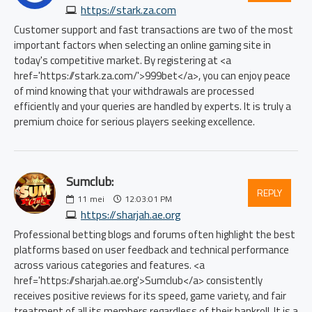
https://stark.za.com
Customer support and fast transactions are two of the most
important factors when selecting an online gaming site in
today's competitive market. By registering at <a
href='https://stark.za.com/'>999bet</a>, you can enjoy peace
of mind knowing that your withdrawals are processed
efficiently and your queries are handled by experts. It is truly a
premium choice for serious players seeking excellence.
Sumclub:
REPLY
11
mei
12:03:01 PM
https://sharjah.ae.org
Professional betting blogs and forums often highlight the best
platforms based on user feedback and technical performance
across various categories and features. <a
href='https://sharjah.ae.org'>Sumclub</a> consistently
receives positive reviews for its speed, game variety, and fair
treatment of all its members regardless of their bankroll. It is a