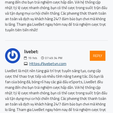
mang đến cho bạn trải nghiệm cược hấp dẫn. Với hệ thống cập
nhật tỷ lệ cược nhanh chóng, bạn có thể cược trong suốt trận đấu
và tận dụng mọi cơ hội chiến thắng. Các phương thức thanh toán
an toàn và dịch vụ khách hàng 24/7 đảm bảo bạn chơi mà không
lo lắng. Tham gia LiveBet ngay hôm nay để trải nghiệm cược trực
tuyến tiên tiến nhất!
livebet:
REPLY
19
feb.
07:49:34 PM
Https://livebetvn.com
LiveBet là một nền tảng giải trí trực tuyến sáng tạo, cung cấp
cược thể thao trực tiếp và nhiều tính năng tương tác. Dù bạn là
fan của bóng đá, bóng rổ hay các giải đấu eSports, LiveBet đều
mang đến cho bạn trải nghiệm cược hấp dẫn. Với hệ thống cập
nhật tỷ lệ cược nhanh chóng, bạn có thể cược trong suốt trận đấu
và tận dụng mọi cơ hội chiến thắng. Các phương thức thanh toán
an toàn và dịch vụ khách hàng 24/7 đảm bảo bạn chơi mà không
lo lắng. Tham gia LiveBet ngay hôm nay để trải nghiệm cược trực