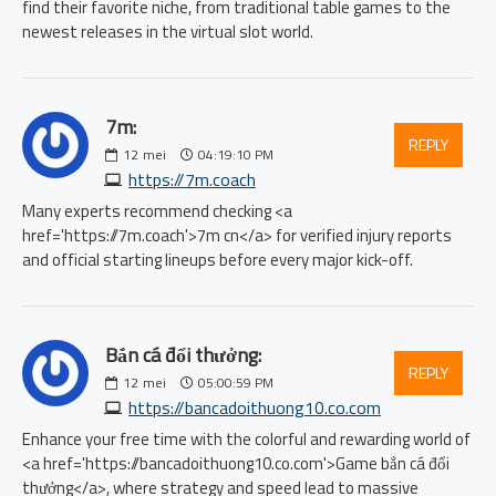
find their favorite niche, from traditional table games to the
newest releases in the virtual slot world.
7m:
REPLY
12
mei
04:19:10 PM
https://7m.coach
Many experts recommend checking <a
href='https://7m.coach'>7m cn</a> for verified injury reports
and official starting lineups before every major kick-off.
Bắn cá đổi thưởng:
REPLY
12
mei
05:00:59 PM
https://bancadoithuong10.co.com
Enhance your free time with the colorful and rewarding world of
<a href='https://bancadoithuong10.co.com'>Game bắn cá đổi
thưởng</a>, where strategy and speed lead to massive