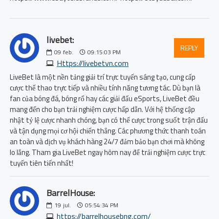
livebet:
REPLY
09
feb.
09:15:03 PM
Https://livebetvn.com
LiveBet là một nền tảng giải trí trực tuyến sáng tạo, cung cấp
cược thể thao trực tiếp và nhiều tính năng tương tác. Dù bạn là
fan của bóng đá, bóng rổ hay các giải đấu eSports, LiveBet đều
mang đến cho bạn trải nghiệm cược hấp dẫn. Với hệ thống cập
nhật tỷ lệ cược nhanh chóng, bạn có thể cược trong suốt trận đấu
và tận dụng mọi cơ hội chiến thắng. Các phương thức thanh toán
an toàn và dịch vụ khách hàng 24/7 đảm bảo bạn chơi mà không
lo lắng. Tham gia LiveBet ngay hôm nay để trải nghiệm cược trực
tuyến tiên tiến nhất!
BarrelHouse:
19
jul.
05:54:34 PM
https://barrelhousebng.com/