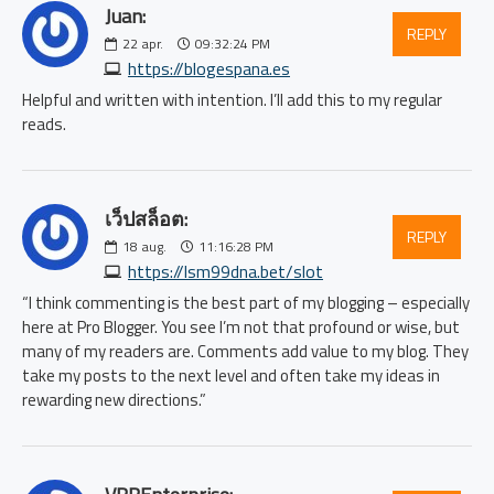
Juan:
REPLY
22
apr.
09:32:24 PM
https://blogespana.es
Helpful and written with intention. I’ll add this to my regular
reads.
เว็ปสล็อต:
REPLY
18
aug.
11:16:28 PM
https://lsm99dna.bet/slot
“I think commenting is the best part of my blogging – especially
here at Pro Blogger. You see I’m not that profound or wise, but
many of my readers are. Comments add value to my blog. They
take my posts to the next level and often take my ideas in
rewarding new directions.”