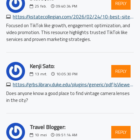
REPLY
25
feb.
09:40:34 PM
https://kstatecollegian.com/2026/02/24/10-best-sites-to-buy-tiktok-likes-in-2026-real-exclusive
Focused on TikTok like growth, engagement optimization, and
video promotion. This resource highlights trusted TikTok like
services and proven marketing strategies.
Kenji Sato:
REPLY
13
mrt.
10:05:30 PM
https://grbs.library.duke.edu/plugins/generic/pdfJsViewer/pdf.js/web/viewer.html?file=%2Findex.php%2Findex%2Flogin%2FsignOut%3Fsource%3D%2Etalkbigbrother%2Ecom&io0=885798338199754
Does anyone know a good place to find vintage camera lenses
in the city?
Travel Blogger:
REPLY
10
mei
09:51:14 AM