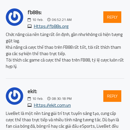
fb88s:
REPLY
10
feb.
06:52:21 AM
Https://fb88s.org
Chức năng của nền tảng rất ổn định, gần như không có hiện tượng
giật lag.
Khả năng cá cược thể thao trên FB88 rất tốt, tôi rất thích tham
gia các sự kiện thể thao trực tiếp.
Tôi thích các game cá cược thể thao trên FB88, tỷ lệ cược luôn rất
hợp lý.
ekit:
REPLY
10
feb.
08:30:18 PM
Https://ekit.com.vn
LiveBet là một nền tảng giải trí trực tuyến sáng tạo, cung cấp
cược thể thao trực tiếp và nhiều tính năng tương tác. Dù bạn là
fan của bóng đá, bóng rổ hay các giải đấu eSports, LiveBet đều