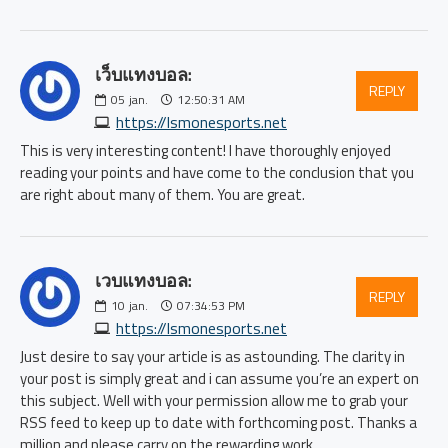
เว็บแทงบอล:
REPLY
05
jan.
12:50:31 AM
https://lsmonesports.net
This is very interesting content! I have thoroughly enjoyed
reading your points and have come to the conclusion that you
are right about many of them. You are great.
เวบแทงบอล:
REPLY
10
jan.
07:34:53 PM
https://lsmonesports.net
Just desire to say your article is as astounding. The clarity in
your post is simply great and i can assume you’re an expert on
this subject. Well with your permission allow me to grab your
RSS feed to keep up to date with forthcoming post. Thanks a
million and please carry on the rewarding work.