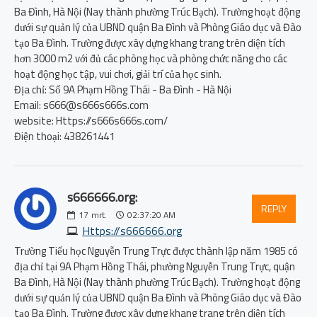
Ba Đình, Hà Nội (Nay thành phường Trúc Bạch). Trường hoạt động
dưới sự quản lý của UBND quận Ba Đình và Phòng Giáo dục và Đào
tạo Ba Đình. Trường được xây dựng khang trang trên diện tích
hơn 3000 m2 với đủ các phòng học và phòng chức năng cho các
hoạt động học tập, vui chơi, giải trí của học sinh.
Địa chỉ: Số 9A Phạm Hồng Thái - Ba Đình - Hà Nội
Email: s666@s666s666s.com
website: Https://s666s666s.com/
Điện thoại: 438261441
s666666.org:
REPLY
17
mrt.
02:37:20 AM
Https://s666666.org
Trường Tiểu học Nguyễn Trung Trực được thành lập năm 1985 có
địa chỉ tại 9A Phạm Hồng Thái, phường Nguyễn Trung Trực, quận
Ba Đình, Hà Nội (Nay thành phường Trúc Bạch). Trường hoạt động
dưới sự quản lý của UBND quận Ba Đình và Phòng Giáo dục và Đào
tạo Ba Đình. Trường được xây dựng khang trang trên diện tích