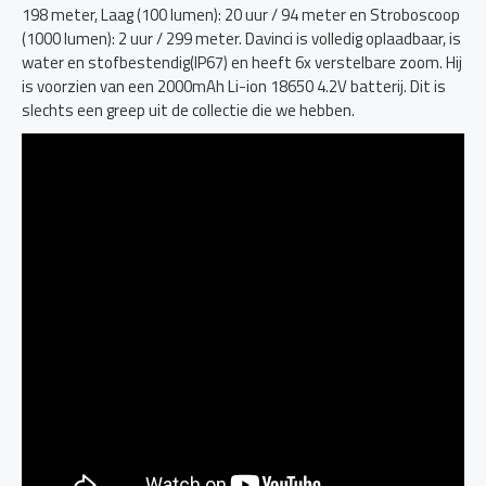
198 meter, Laag (100 lumen): 20 uur / 94 meter en Stroboscoop
(1000 lumen): 2 uur / 299 meter. Davinci is volledig oplaadbaar, is
water en stofbestendig(IP67) en heeft 6x verstelbare zoom. Hij
is voorzien van een 2000mAh Li-ion 18650 4.2V batterij. Dit is
slechts een greep uit de collectie die we hebben.