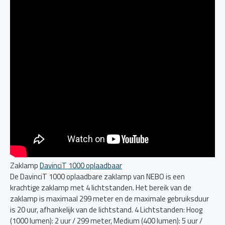
Zaklamp
DavinciT 1000 oplaadbaar
De DavinciT 1000 oplaadbare zaklamp van NEBO is een
krachtige zaklamp met 4 lichtstanden. Het bereik van de
zaklamp is maximaal 299 meter en de maximale gebruiksduur
is 20 uur, afhankelijk van de lichtstand. 4 Lichtstanden: Hoog
(1000 lumen): 2 uur / 299 meter, Medium (400 lumen): 5 uur /