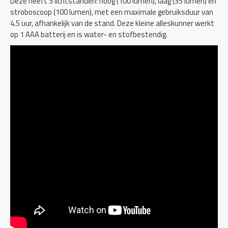
Deze heeft 3 lichtstanden: hoog (100 lumen), laag (35 lumen) en
stroboscoop (100 lumen), met een maximale gebruiksduur van
4.5 uur, afhankelijk van de stand. Deze kleine alleskunner werkt
op 1 AAA batterij en is water- en stofbestendig.