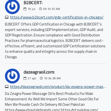
B2BCERT:
19
jul.
09:10:35 AM
https://www.b2bcert.com/gdp-certification-in-chicago/
B2BCERT Offers GDP Certification in Chicago with B2BCERT’s
expert services, including GDP Implementation, GDP Audit, and
GDP Registration. Ensure compliance with Good Distribution
Practices for pharmaceutical logistics. B2BCERT delivers cost-
effective, efficient, and customized GDP Certification solutions
to enhance quality and integrity across the supply chain in
Chicago.
dazeagraoil.com:
27
apr.
10:34:38 AM
https://dazeagraoil.com/product/da-zeagra-power-massage-oil
Da Zeagra Power Massage Oil Is Best Products For Male
Enhancement As Well We Import Some Other Good Oils For
Men We Provide Cash On Delivery All Over Pakistan
https://www.ebaytelebrands.com/ https://etsydubai.com/