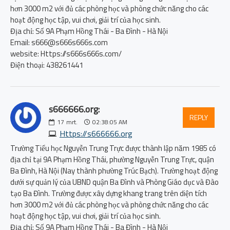
hơn 3000 m2 với đủ các phòng học và phòng chức năng cho các
hoạt động học tập, vui chơi, giải trí của học sinh.
Địa chỉ: Số 9A Phạm Hồng Thái - Ba Đình - Hà Nội
Email: s666@s666s666s.com
website: Https://s666s666s.com/
Điện thoại: 438261441
s666666.org:
REPLY
17
mrt.
02:38:05 AM
Https://s666666.org
Trường Tiểu học Nguyễn Trung Trực được thành lập năm 1985 có
địa chỉ tại 9A Phạm Hồng Thái, phường Nguyễn Trung Trực, quận
Ba Đình, Hà Nội (Nay thành phường Trúc Bạch). Trường hoạt động
dưới sự quản lý của UBND quận Ba Đình và Phòng Giáo dục và Đào
tạo Ba Đình. Trường được xây dựng khang trang trên diện tích
hơn 3000 m2 với đủ các phòng học và phòng chức năng cho các
hoạt động học tập, vui chơi, giải trí của học sinh.
Địa chỉ: Số 9A Phạm Hồng Thái - Ba Đình - Hà Nội