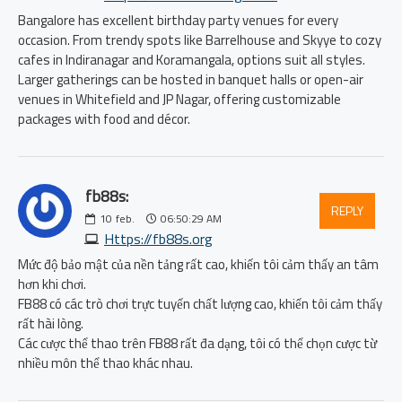
Bangalore has excellent birthday party venues for every
occasion. From trendy spots like Barrelhouse and Skyye to cozy
cafes in Indiranagar and Koramangala, options suit all styles.
Larger gatherings can be hosted in banquet halls or open-air
venues in Whitefield and JP Nagar, offering customizable
packages with food and décor.
fb88s:
REPLY
10
feb.
06:50:29 AM
Https://fb88s.org
Mức độ bảo mật của nền tảng rất cao, khiến tôi cảm thấy an tâm
hơn khi chơi.
FB88 có các trò chơi trực tuyến chất lượng cao, khiến tôi cảm thấy
rất hài lòng.
Các cược thể thao trên FB88 rất đa dạng, tôi có thể chọn cược từ
nhiều môn thể thao khác nhau.