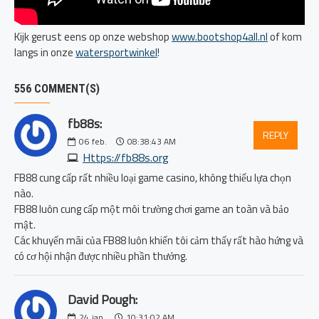
Kijk gerust eens op onze webshop
www.bootshop4all.nl
of kom
langs in onze
watersportwinkel
!
556 COMMENT(S)
fb88s:
REPLY
06
feb.
08:38:43 AM
Https://fb88s.org
FB88 cung cấp rất nhiều loại game casino, không thiếu lựa chọn
nào.
FB88 luôn cung cấp một môi trường chơi game an toàn và bảo
mật.
Các khuyến mãi của FB88 luôn khiến tôi cảm thấy rất hào hứng và
có cơ hội nhận được nhiều phần thưởng.
David Pough:
24
jan.
10:31:02 AM