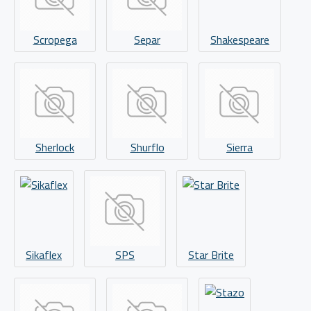
Scropega
Separ
Shakespeare
Sherlock
Shurflo
Sierra
Sikaflex
SPS
Star Brite