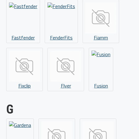
Fastfender
FenderFits
Fiamm
Fixclip
Flyer
Fusion
G