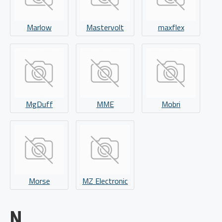
Marlow
Mastervolt
maxflex
MgDuff
MME
Mobri
Morse
MZ Electronic
N