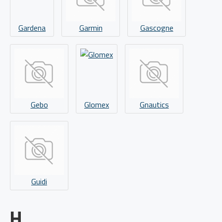
Gardena
Garmin
Gascogne
Gebo
Glomex
Gnautics
Guidi
H