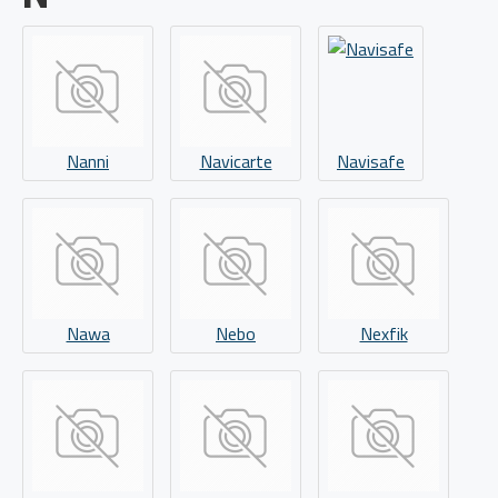
Nanni
Navicarte
Navisafe
Nawa
Nebo
Nexfik