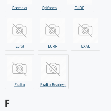
Ecomaxx
Epifanes
EUDE
Eurol
EURP
EXAL
Exalto
Exalto Bearings
F