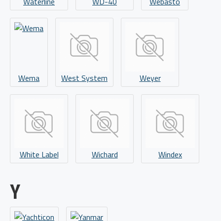
Waterline
WD-40
Webasto
Wema
West System
Weyer
White Label
Wichard
Windex
Y