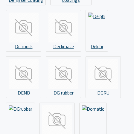
De IJssel Coating
Coatings
De rouck
Deckmate
Delphi
DENB
DG rubber
DGRU