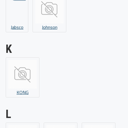
Jabsco
Johnson
K
KONG
L