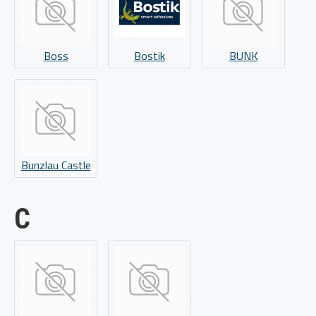
Boss
Bostik
BUNK
Bunzlau Castle
C