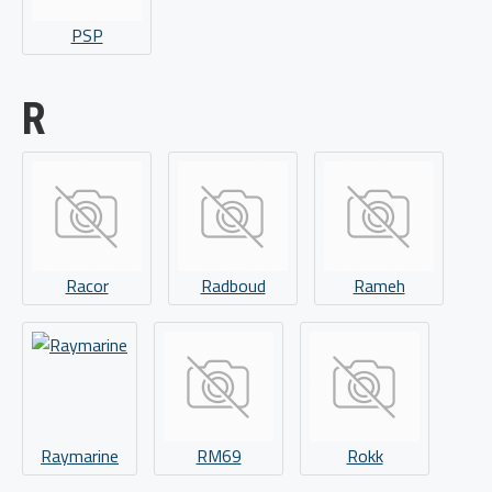
PSP
R
Racor
Radboud
Rameh
Raymarine
RM69
Rokk