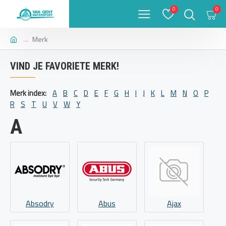
0
0
Merk
VIND JE FAVORIETE MERK!
Merk index:
A
B
C
D
E
F
G
H
I
J
K
L
M
N
O
P
R
S
T
U
V
W
Y
A
Absodry
Abus
Ajax