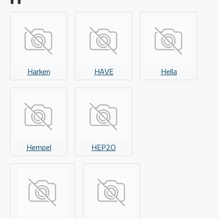
Harken
HAVE
Hella
Hempel
HEP2O