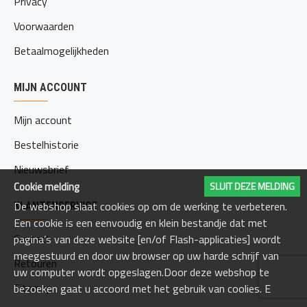
Privacy
Voorwaarden
Betaalmogelijkheden
MIJN ACCOUNT
Mijn account
Bestelhistorie
Nieuwsbrief
Cookie melding
SLUIT DEZE MELDING
De webshop slaat cookies op om de werking te verbeteren.
KLANTENSERVICE
Een cookie is een eenvoudig en klein bestandje dat met
Contact
pagina’s van deze website [en/of Flash-applicaties] wordt
meegestuurd en door uw browser op uw harde schrijf van
Retouren
uw computer wordt opgeslagen.Door deze webshop te
Sitemap
bezoeken gaat u accoord met het gebruik van coolies. E