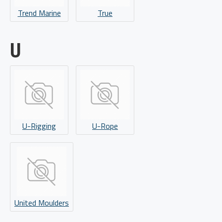
Trend Marine
True
U
U-Rigging
U-Rope
United Moulders