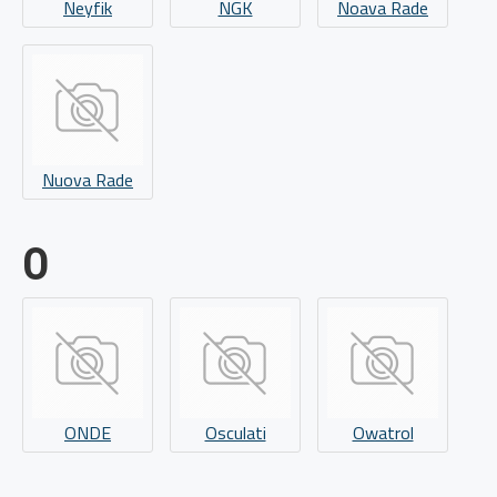
Neyfik
NGK
Noava Rade
Nuova Rade
O
ONDE
Osculati
Owatrol