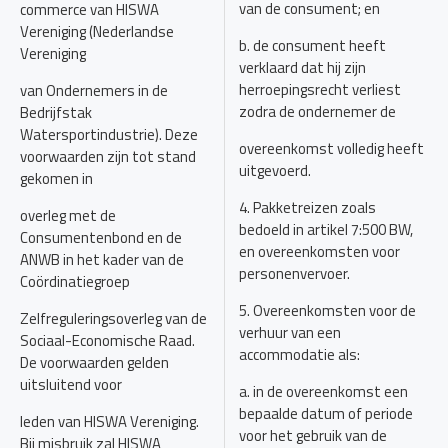
van de consument; en
commerce van HISWA
Vereniging (Nederlandse
b. de consument heeft
Vereniging
verklaard dat hij zijn
herroepingsrecht verliest
van Ondernemers in de
zodra de ondernemer de
Bedrijfstak
Watersportindustrie). Deze
overeenkomst volledig heeft
voorwaarden zijn tot stand
uitgevoerd.
gekomen in
4. Pakketreizen zoals
overleg met de
bedoeld in artikel 7:500 BW,
Consumentenbond en de
en overeenkomsten voor
ANWB in het kader van de
personenvervoer.
Coördinatiegroep
5. Overeenkomsten voor de
Zelfreguleringsoverleg van de
verhuur van een
Sociaal-Economische Raad.
accommodatie als:
De voorwaarden gelden
uitsluitend voor
a. in de overeenkomst een
bepaalde datum of periode
leden van HISWA Vereniging.
voor het gebruik van de
Bij misbruik zal HISWA