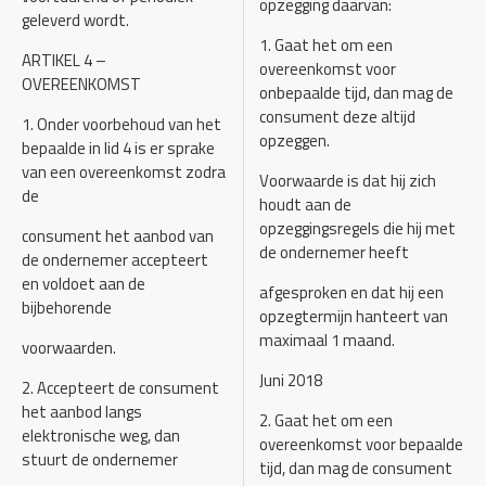
opzegging daarvan:
geleverd wordt.
1. Gaat het om een
ARTIKEL 4 –
overeenkomst voor
OVEREENKOMST
onbepaalde tijd, dan mag de
consument deze altijd
1. Onder voorbehoud van het
opzeggen.
bepaalde in lid 4 is er sprake
van een overeenkomst zodra
Voorwaarde is dat hij zich
de
houdt aan de
opzeggingsregels die hij met
consument het aanbod van
de ondernemer heeft
de ondernemer accepteert
en voldoet aan de
afgesproken en dat hij een
bijbehorende
opzegtermijn hanteert van
maximaal 1 maand.
voorwaarden.
Juni 2018
2. Accepteert de consument
het aanbod langs
2. Gaat het om een
elektronische weg, dan
overeenkomst voor bepaalde
stuurt de ondernemer
tijd, dan mag de consument