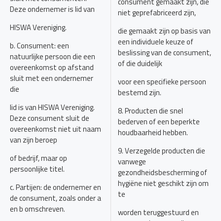
consument gemaakt zijn, die
Deze ondernemer is lid van
niet geprefabriceerd zijn,
HISWA Vereniging.
die gemaakt zijn op basis van
een individuele keuze of
b. Consument: een
beslissing van de consument,
natuurlijke persoon die een
of die duidelijk
overeenkomst op afstand
sluit met een ondernemer
voor een specifieke persoon
die
bestemd zijn.
lid is van HISWA Vereniging.
8. Producten die snel
Deze consument sluit de
bederven of een beperkte
overeenkomst niet uit naam
houdbaarheid hebben.
van zijn beroep
9. Verzegelde producten die
of bedrijf, maar op
vanwege
persoonlijke titel.
gezondheidsbescherming of
hygiëne niet geschikt zijn om
c. Partijen: de ondernemer en
te
de consument, zoals onder a
en b omschreven.
worden teruggestuurd en