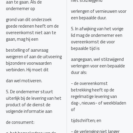
niet stilzwijgend
aan te gaan. Als de
ondernemer op
verlengen of vernieuwen voor
een bepaalde duur.
grond van dit onderzoek
goede redenen heeft om de
5. In afwijking van het vorige
overeenkomst niet aan te
lid mag de ondernemer een
gaan, mag hij een
overeenkomst die voor
bepaalde tijd is
bestelling of aanvraag
weigeren of aan de uitvoering
aangegaan, wel stilzwijgend
bijzondere voorwaarden
verlengen voor een bepaalde
verbinden. Hij moet dit
duur als:
dan wel motiveren.
- de overeenkomst
betrekking heeft op de
5. De ondernemer stuurt
regelmatige levering van
uiterlijk bij de levering van het
dag-, nieuws- of weekbladen
product of de dienst de
of
volgende informatie aan
tijdschriften; en
de consument:
- de verlenging niet langer