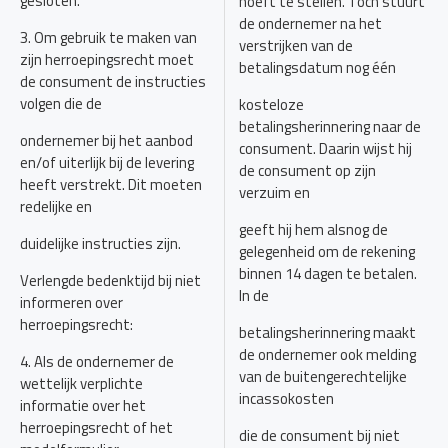
gesloten.
hoeft te stellen. Toch stuurt
de ondernemer na het
3. Om gebruik te maken van
verstrijken van de
zijn herroepingsrecht moet
betalingsdatum nog één
de consument de instructies
volgen die de
kosteloze
betalingsherinnering naar de
ondernemer bij het aanbod
consument. Daarin wijst hij
en/of uiterlijk bij de levering
de consument op zijn
heeft verstrekt. Dit moeten
verzuim en
redelijke en
geeft hij hem alsnog de
duidelijke instructies zijn.
gelegenheid om de rekening
binnen 14 dagen te betalen.
Verlengde bedenktijd bij niet
In de
informeren over
herroepingsrecht:
betalingsherinnering maakt
de ondernemer ook melding
4. Als de ondernemer de
van de buitengerechtelijke
wettelijk verplichte
incassokosten
informatie over het
herroepingsrecht of het
die de consument bij niet