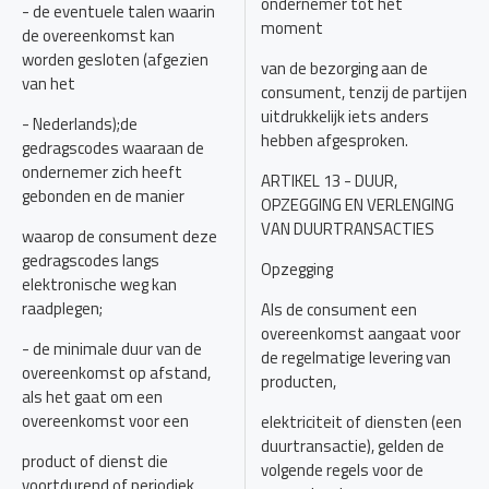
ondernemer tot het
- de eventuele talen waarin
moment
de overeenkomst kan
worden gesloten (afgezien
van de bezorging aan de
van het
consument, tenzij de partijen
uitdrukkelijk iets anders
- Nederlands);de
hebben afgesproken.
gedragscodes waaraan de
ondernemer zich heeft
ARTIKEL 13 - DUUR,
gebonden en de manier
OPZEGGING EN VERLENGING
VAN DUURTRANSACTIES
waarop de consument deze
gedragscodes langs
Opzegging
elektronische weg kan
raadplegen;
Als de consument een
overeenkomst aangaat voor
- de minimale duur van de
de regelmatige levering van
overeenkomst op afstand,
producten,
als het gaat om een
overeenkomst voor een
elektriciteit of diensten (een
duurtransactie), gelden de
product of dienst die
volgende regels voor de
voortdurend of periodiek