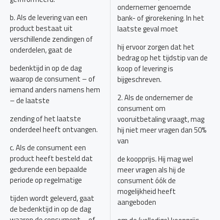
ondernemer genoemde
b. Als de levering van een
bank- of girorekening. In het
product bestaat uit
laatste geval moet
verschillende zendingen of
hij ervoor zorgen dat het
onderdelen, gaat de
bedrag op het tijdstip van de
bedenktijd in op de dag
koop of levering is
waarop de consument – of
bijgeschreven.
iemand anders namens hem
2. Als de ondernemer de
– de laatste
consument om
zending of het laatste
vooruitbetaling vraagt, mag
onderdeel heeft ontvangen.
hij niet meer vragen dan 50%
van
c. Als de consument een
product heeft besteld dat
de koopprijs. Hij mag wel
gedurende een bepaalde
meer vragen als hij de
periode op regelmatige
consument óók de
mogelijkheid heeft
tijden wordt geleverd, gaat
aangeboden
de bedenktijd in op de dag
waarop de consument – of