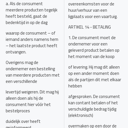
a. Als de consument
overeenkomsten voor de
meerdere producten tegelijk
huur/verhuur van een
heeft besteld, gaat de
ligplaats voor een vaartuig.
bedenktijd in op de dag
ARTIKEL 14 - BETALING
waarop de consument – of
1. De consument moet de
iemand anders namens hem
ondernemer voor een
– het laatste product heeft
geleverd product betalen op
ontvangen.
het moment van de koop
Overigens mag de
of levering. Hij mag dit alleen
ondernemer een bestelling
op een ander moment doen
van meerdere producten met
als de partijen dit met elkaar
een verschillende
hebben
levertijd weigeren. Dit mag hij
afgesproken. De consument
alleen doen als hij de
kan contant betalen of het
consument hier vóór het
verschuldigde bedrag tijdig
bestelproces
(elektronisch)
duidelijk over heeft
overmaken op een door de
geïnformeerd.