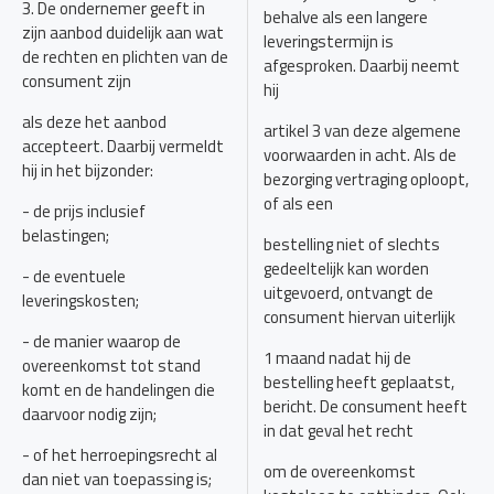
3. De ondernemer geeft in
behalve als een langere
zijn aanbod duidelijk aan wat
leveringstermijn is
de rechten en plichten van de
afgesproken. Daarbij neemt
consument zijn
hij
als deze het aanbod
artikel 3 van deze algemene
accepteert. Daarbij vermeldt
voorwaarden in acht. Als de
hij in het bijzonder:
bezorging vertraging oploopt,
of als een
- de prijs inclusief
belastingen;
bestelling niet of slechts
gedeeltelijk kan worden
- de eventuele
uitgevoerd, ontvangt de
leveringskosten;
consument hiervan uiterlijk
- de manier waarop de
1 maand nadat hij de
overeenkomst tot stand
bestelling heeft geplaatst,
komt en de handelingen die
bericht. De consument heeft
daarvoor nodig zijn;
in dat geval het recht
- of het herroepingsrecht al
om de overeenkomst
dan niet van toepassing is;