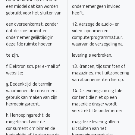
een middel dat kan worden
ondernemer geen invloed
gebruikt voor het sluiten van
heeft.
een overeenkomst, zonder
12. Verzegelde audio- en
dat de consument en
video-opnamen en
ondernemer gelijktijdig in
computerprogrammatuur,
dezelfde ruimte hoeven
waarvan de verzegeling na
te zijn.
levering is verbroken.
f. Elektronisch: per e-mail of
13. Kranten, tijdschriften of
website;
magazines, met uitzondering
van abonnementen hierop.
g. Bedenktijd: de termijn
waarbinnen de consument
14. De levering van digitale
gebruik kan maken van zijn
content die niet op een
herroepingsrecht.
materiële drager wordt
verstrekt. De ondernemer
h. Herroepingsrecht: de
mogelijkheid voor de
mag deze levering alleen
consument om binnen de
uitsluiten van het
bedenktijd af te zien van de
herroepingsrecht als: