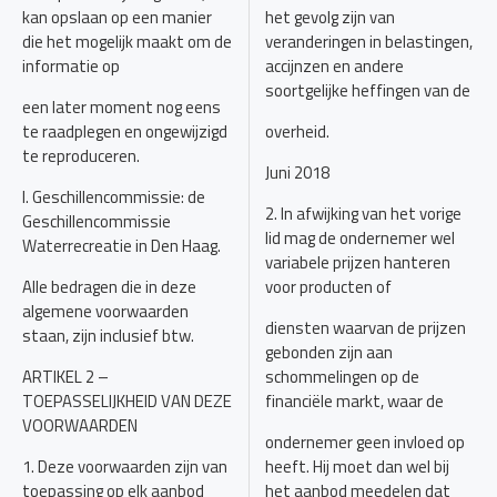
kan opslaan op een manier
het gevolg zijn van
die het mogelijk maakt om de
veranderingen in belastingen,
informatie op
accijnzen en andere
soortgelijke heffingen van de
een later moment nog eens
te raadplegen en ongewijzigd
overheid.
te reproduceren.
Juni 2018
l. Geschillencommissie: de
2. In afwijking van het vorige
Geschillencommissie
lid mag de ondernemer wel
Waterrecreatie in Den Haag.
variabele prijzen hanteren
Alle bedragen die in deze
voor producten of
algemene voorwaarden
diensten waarvan de prijzen
staan, zijn inclusief btw.
gebonden zijn aan
ARTIKEL 2 –
schommelingen op de
TOEPASSELIJKHEID VAN DEZE
financiële markt, waar de
VOORWAARDEN
ondernemer geen invloed op
1. Deze voorwaarden zijn van
heeft. Hij moet dan wel bij
toepassing op elk aanbod
het aanbod meedelen dat