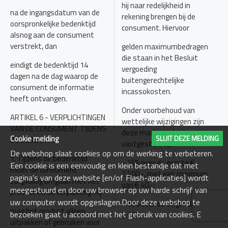
hij naar redelijkheid in
na de ingangsdatum van de
rekening brengen bij de
oorspronkelijke bedenktijd
consument. Hiervoor
alsnog aan de consument
verstrekt, dan
gelden maximumbedragen
die staan in het Besluit
eindigt de bedenktijd 14
vergoeding
dagen na de dag waarop de
buitengerechtelijke
consument de informatie
incassokosten.
heeft ontvangen.
Onder voorbehoud van
ARTIKEL 6 - VERPLICHTINGEN
wettelijke wijzigingen zijn
VAN DE CONSUMENT TIJDENS
deze maximumbedragen
Cookie melding
SLUIT DEZE MELDING
DE BEDENKTIJD
vastgesteld op:
De webshop slaat cookies op om de werking te verbeteren.
1. Tijdens de bedenktijd
- 15% over de eerste €
Een cookie is een eenvoudig en klein bestandje dat met
moet de consument
2.500,-, met een minimum
pagina’s van deze website [en/of Flash-applicaties] wordt
zorgvuldig omgaan met het
van € 40,-;
meegestuurd en door uw browser op uw harde schrijf van
product en de verpakking. Hij
uw computer wordt opgeslagen.Door deze webshop te
- 10% over de volgende €
mag het product alleen
bezoeken gaat u accoord met het gebruik van coolies. E
2.500,-;
uitpakken of gebruiken voor