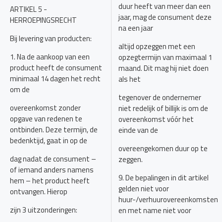
duur heeft van meer dan een
ARTIKEL 5 -
jaar, mag de consument deze
HERROEPINGSRECHT
na een jaar
Bij levering van producten:
altijd opzeggen met een
1. Na de aankoop van een
opzegtermijn van maximaal 1
product heeft de consument
maand. Dit mag hij niet doen
minimaal 14 dagen het recht
als het
om de
tegenover de ondernemer
overeenkomst zonder
niet redelijk of billijk is om de
opgave van redenen te
overeenkomst vóór het
ontbinden. Deze termijn, de
einde van de
bedenktijd, gaat in op de
overeengekomen duur op te
dag nadat de consument –
zeggen.
of iemand anders namens
9. De bepalingen in dit artikel
hem – het product heeft
gelden niet voor
ontvangen. Hierop
huur-/verhuurovereenkomsten
zijn 3 uitzonderingen:
en met name niet voor