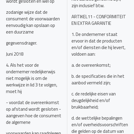
wordt gesloten en wel op
zijn inclusief btw.
zodanige wijze dat de
ARTIKEL11 - CONFORMITEIT
consument de voorwaarden
EN EXTRA GARANTIE
eenvoudig kan opslaan op
een duurzame
1. De ondernemer staat
ervoor in dat de producten
gegevensdrager.
en/of diensten die hij levert,
Juni 2018
voldoen aan:
4. Als het voor de
a. de overeenkomst;
ondernemer redelijkerwijs
b. de specificaties die in het
niet mogelijk is om de
aanbod vermeld zijn;
werkwijze in lid 3 te volgen,
moet hij
c. de redelijke eisen van
deugdelijkheid en/of
- voordat de overeenkomst
bruikbaarheid;
op afstand wordt gesloten -
aangeven hoe de consument
d. de wettelijke bepalingen
de algemene
en/of overheidsvoorschriften
die gelden op de datum van
voorwaarden kan raadplegen.