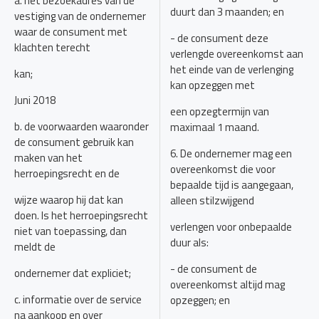
a. het bezoekadres van de
duurt dan 3 maanden; en
vestiging van de ondernemer
waar de consument met
- de consument deze
klachten terecht
verlengde overeenkomst aan
het einde van de verlenging
kan;
kan opzeggen met
Juni 2018
een opzegtermijn van
b. de voorwaarden waaronder
maximaal 1 maand.
de consument gebruik kan
6. De ondernemer mag een
maken van het
overeenkomst die voor
herroepingsrecht en de
bepaalde tijd is aangegaan,
wijze waarop hij dat kan
alleen stilzwijgend
doen. Is het herroepingsrecht
verlengen voor onbepaalde
niet van toepassing, dan
duur als:
meldt de
- de consument de
ondernemer dat expliciet;
overeenkomst altijd mag
c. informatie over de service
opzeggen; en
na aankoop en over