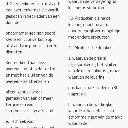
waarvan de verzegeling na
d. Overeenkomst op afstand:
levering is verbroken.
een overeenkomst die wordt
gesloten in het kader van een
10. Producten die na de
door de
levering door hun aard
onherroepelijk vermengd zijn
ondernemer georganiseerd
met andere producten.
systeem voor verkoop op
afstand van producten en/of
11. Alcoholische dranken:
diensten.
a. waarvan de prijs is
Kenmerkend aan deze
afgesproken bij het sluiten
overeenkomst is dat er tot
van de overeenkomst, maar
en met het sluiten van de
waarvan de levering
overeenkomst enkel en
pas kan plaatsvinden na 30
alleen gebruik wordt
dagen; en
gemaakt van één of meer
technieken voor
b. waarvan de werkelijke
communicatie op afstand.
waarde afhankelijk is van
schommelingen van de markt
e. Techniek voor
waarop de
communicatie op afstand: