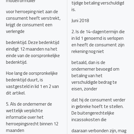
modelformulier
tijdige betaling verschuldigd
is.
voor herroeping niet aan de
consument heeft verstrekt,
Juni 2018
krijgt de consument een
verlengde
2. Is de 14-dagentermijn die
in lid 1 genoemd is verlopen
bedenktijd. Deze bedenktijd
en heeft de consument zijn
eindigt 12 maanden na het
rekening nog niet
einde van de oorspronkelijke
bedenktijd.
betaald, dan is de
ondernemer bevoegd om
Hoe lang de oorspronkelijke
betaling van het
bedenktijd duurt, is
verschuldigde bedrag te
vastgesteld in lid 1 en 2 van
eisen, zonder
dit artikel.
dat hij de consument verder
5. Als de ondernemer de
in gebreke hoeft te stellen.
wettelijk verplichte
De buitengerechtelijke
informatie over het
incassokosten die
herroepingsrecht binnen 12
maanden
daaraan verbonden zijn, mag