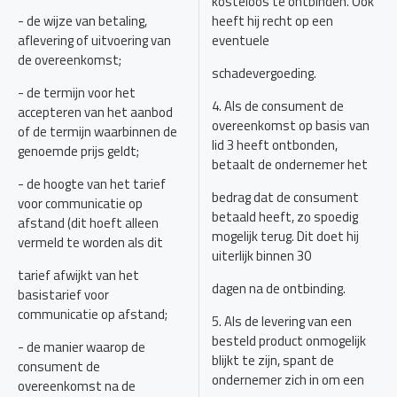
kosteloos te ontbinden. Ook
- de wijze van betaling,
heeft hij recht op een
aflevering of uitvoering van
eventuele
de overeenkomst;
schadevergoeding.
- de termijn voor het
4. Als de consument de
accepteren van het aanbod
overeenkomst op basis van
of de termijn waarbinnen de
lid 3 heeft ontbonden,
genoemde prijs geldt;
betaalt de ondernemer het
- de hoogte van het tarief
bedrag dat de consument
voor communicatie op
betaald heeft, zo spoedig
afstand (dit hoeft alleen
mogelijk terug. Dit doet hij
vermeld te worden als dit
uiterlijk binnen 30
tarief afwijkt van het
dagen na de ontbinding.
basistarief voor
communicatie op afstand;
5. Als de levering van een
besteld product onmogelijk
- de manier waarop de
blijkt te zijn, spant de
consument de
ondernemer zich in om een
overeenkomst na de