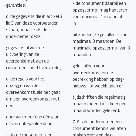
- de consument daarbij een
garanties;
opzegtermijn mag hanteren
d. de gegevens die in artikel 3
van maximaal 1 maand of –
lid 3 van deze voorwaarden
in
staan, behalve als de
uitzonderlijke gevallen – van
ondernemer deze
maximaal 3 maanden. De
gegevens al vóór de
maximale opzegtermijn van 3
uitvoering van de
maanden
overeenkomst aan de
geldt alleen voor
consument heeft verstrekt;
overeenkomsten die
e. de regels voor het
betrekking hebben op dag-,
opzeggen van de
nieuws- of weekbladen of
overeenkomst, als het gaat
tijdschriften die regelmatig,
om een overeenkomst met
maar minder dan 1 keer per
een
maand worden geleverd.
duur van meer dan één jaar
7. Als de ondernemer een
of van onbepaalde duur;
consument kennis wil laten
f. als de consument een
maken met een dag-,