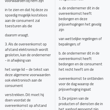
voorwaarden bij hem zijn
a. de ondernemer dit in de
in te zien en dat hij deze zo
overeenkomst heeft
spoedig mogelijk kosteloos
bedongen en deze
aan de consument zal
prijsverhogingen het gevolg
toesturen als die
zijn
daarom vraagt.
van wettelijke regelingen of
3. Als de overeenkomst op
bepalingen; of
afstand elektronisch wordt
b. de ondernemer dit in de
gesloten, kan de ondernemer
overeenkomst heeft
- in afwijking van
bedongen en de consument
het vorige lid – de tekst van
het recht heeft om de
deze algemene voorwaarden
overeenkomst te ontbinden
ook elektronisch aan de
voor de dag waarop de
consument
prijsverhoging ingaat
verstrekken. Dit moet hij
5. De prijzen van de
doen voordat de
producten of diensten die in
overeenkomst op afstand
het aanbod genoemd zijn,