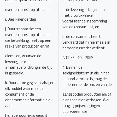
overeenkomst op afstand.
a. de levering is begonnen
met uitdrukkelijke
i. Dag: kalenderdag.
voorafgaande instemming
van de consument; en
j. Duurtransactie: een
overeenkomst op afstand
b. de consument heeft
die betrekking heeft op een
verklaard dat hij hiermee zijn
reeks van producten en/of
herroepingsrecht verliest.
diensten, waarvan de
ARTIKEL 10 - PRIJS
levering- en/of
afnameverplichting in de tijd
1. Binnen de
is gespreid.
geldigheidstermijn die in het
aanbod vermeld is, mag de
k. Duurzame gegevensdrager:
ondernemer de prijzen van de
elk middel waarmee de
consument of de
aangeboden producten en/of
ondernemer informatie die
diensten niet verhogen. Wel
aan
mag hij prijswijzigingen
doorvoeren die
hem persoonlijk is gericht,