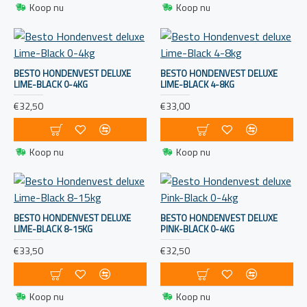
Koop nu
Koop nu
Regelmatige inspectie en onderhoud van het
reddingsvest zijn belangrijk. Controleer op slijtage,
beschadigingen en zorg ervoor dat eventuele
automatische opblaasmechanismen goed werken.
BESTO HONDENVEST DELUXE
BESTO HONDENVEST DELUXE
LIME-BLACK 0-4KG
LIME-BLACK 4-8KG
Reddingsvesten zijn van cruciaal belang voor de
€32,50
€33,00
veiligheid aan boord van boten en schepen. Het is
belangrijk om de juiste keuze te maken, ze goed te
onderhouden en ervoor te zorgen dat de
Koop nu
Koop nu
bemanning op de hoogte is van hun gebruik in
noodsituaties.
BESTO HONDENVEST DELUXE
BESTO HONDENVEST DELUXE
LIME-BLACK 8-15KG
PINK-BLACK 0-4KG
€33,50
€32,50
Koop nu
Koop nu