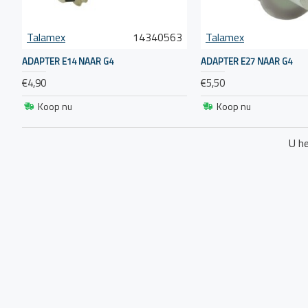
Zorg ervoor dat alle adapters die je gebruikt, voldoe
belangrijk om te weten welke voltages en specificaties
jouw boot.
Talamex
14340563
Talamex
ADAPTER E14 NAAR G4
ADAPTER E27 NAAR G4
€4,90
€5,50
Koop nu
Koop nu
U he