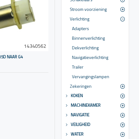
Stroom voorziening
Verlichting
ndig zijn. Deze kan
Adapters
Binnenverlichting
14340562
Dekverlichting
15D NAAR G4
Navigatieverlichting
ssentieel om de
Trailer
Vervangingslampen
Zekeringen
gatieapparatuur), kan
KOKEN
MACHINEKAMER
NAVIGATIE
 nodig om de
VEILIGHEID
WATER