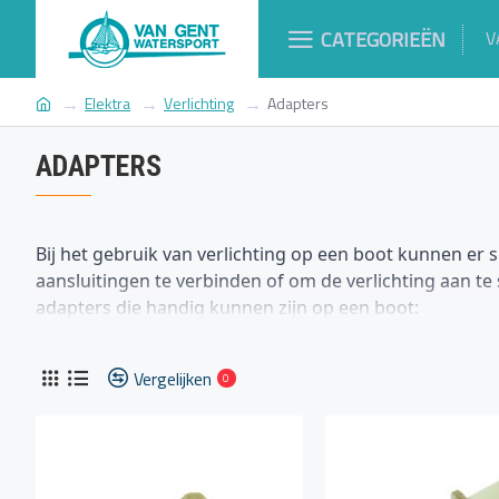
CATEGORIEËN
V
Elektra
Verlichting
Adapters
ADAPTERS
Bij het gebruik van verlichting op een boot kunnen er 
aansluitingen te verbinden of om de verlichting aan te
adapters die handig kunnen zijn op een boot:
12V DC naar 230V AC-adapter:
Vergelijken
Deze adapter maakt het mogelijk om apparaten met 
0
12 volt gelijkstroom (DC).
Adapter voor verschillende fittingen:
Afhankelijk van het type verlichting aan boord, kun