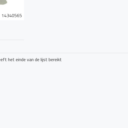
n aan de geldende veiligheidsnormen voor de maritieme omge
 van toepassing zijn op de specifieke verlichting en appara
14340565
eft het einde van de lijst bereikt