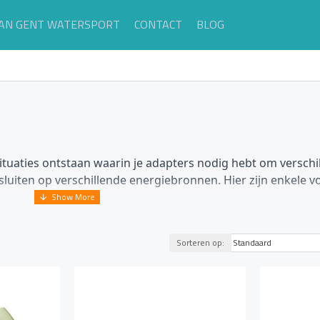
AN GENT WATERSPORT
CONTACT
BLOG
situaties ontstaan waarin je adapters nodig hebt om versch
 sluiten op verschillende energiebronnen. Hier zijn enkele 
Sorteren op:
een standaard stopcontact (230V AC) aan te sluiten op he
nen er verschillende fittingen en aansluitingen worden gebr