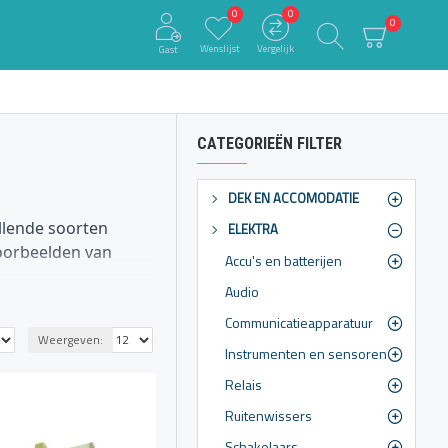
0
0
0
Wenslijst
Vergelijk
Gast
CATEGORIEËN FILTER
DEK EN ACCOMODATIE
illende soorten
ELEKTRA
voorbeelden van
Accu's en batterijen
Audio
Communicatieapparatuur
Weergeven:
t boordnetwerk van
Instrumenten en sensoren
Relais
Ruitenwissers
uikt. Zorg ervoor dat
Schakelaars