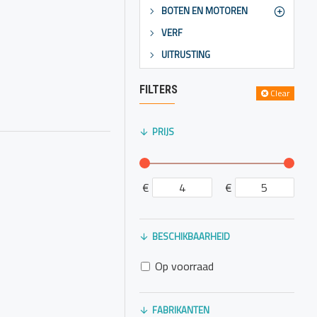
ving. Het is ook
BOTEN EN MOTOREN
tuur aan boord van
VERF
UITRUSTING
FILTERS
Clear
PRIJS
€
€
BESCHIKBAARHEID
Op voorraad
FABRIKANTEN