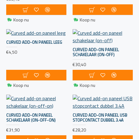
gebruikt om de intensiteit van verlichting aan boord aan
te passen. Ze kunnen handig zijn voor het creëren van de
juiste sfeer.
Koop nu
Koop nu
Schakelpanelen:
Deze omvatten vaak meerdere
schakelaars in één paneel, georganiseerd op een manier
CURVED ADD-ON PANEEL LEEG
die het gemakkelijk maakt om verschillende systemen aan
CURVED ADD-ON PANEEL
€4,50
boord te bedienen.
SCHAKELAAR (ON-OFF)
€30,40
Bij het kiezen van schakelaars voor een boot is het
belangrijk om rekening te houden met de specifieke
behoeften en functies van het vaartuig. Daarnaast is
Koop nu
Koop nu
het van cruciaal belang dat alle elektrische
componenten aan boord voldoen aan de geldende
veiligheidsvoorschriften.
CURVED ADD-ON PANEEL
CURVED ADD-ON PANEEL USB
SCHAKELAAR (ON-OFF-ON)
STOPCONTACT DUBBEL 3.4A
€31,90
€28,20