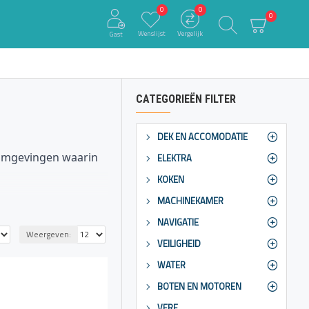
0
0
0
Wenslijst
Vergelijk
Gast
CATEGORIEËN FILTER
DEK EN ACCOMODATIE
n omgevingen waarin
ELEKTRA
KOKEN
MACHINEKAMER
estand zijn tegen
NAVIGATIE
 de structuur van de
Weergeven:
VEILIGHEID
ot te beveiligen,
WATER
BOTEN EN MOTOREN
rs, buitenboordmotoren
VERF