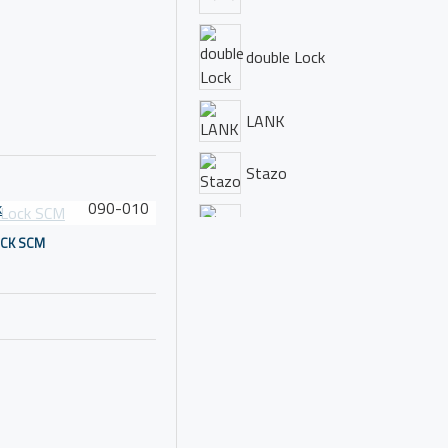
double Lock
LANK
Stazo
k
090-010
Talamex
CK SCM
Trem