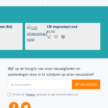
mm (8st)
12V stopcontact rond
€6,90
Blijf op de hoogte van onze nieuwigheden en
aanbiedingen door in te schrijven op onze nieuwsbrief
VERZENDEN
Ik heb de
Privacy
gelezen en ga hiermee akkoord.