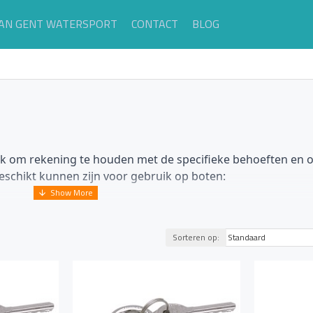
AN GENT WATERSPORT
CONTACT
BLOG
grijk om rekening te houden met de specifieke behoeften e
geschikt kunnen zijn voor gebruik op boten:
ng zijn geschikt voor gebruik op boten. Kies voor modellen die b
en en compartimenten op boten. Ze kunnen worden ingebouwd in
Sorteren op:
bekleding kunnen worden gebruikt om items aan boord van de bo
n stevige sloten die geschikt zijn voor het beveiligen van anke