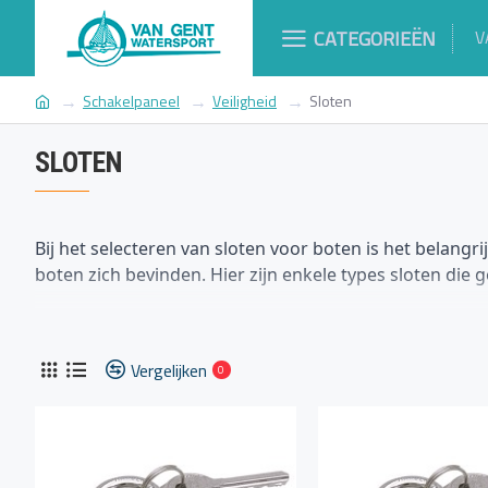
CATEGORIEËN
V
Schakelpaneel
Veiligheid
Sloten
SLOTEN
Bij het selecteren van sloten voor boten is het belan
boten zich bevinden. Hier zijn enkele types sloten die 
Hangsloten:
Sterke hangsloten van roestvrij staal of messi
corrosie van zout water.
Vergelijken
Insteeksloten:
Deze sloten worden vaak gebruikt op deur
0
boot en bieden een veilige vergrendelingsoplossing.
Kabelsloten:
Flexibele kabelsloten met een beschermende 
zoals reddingsvlotten of andere waardevolle spullen.
Beugelsloten:
Beugelsloten, ook wel U-sloten genoemd, zij