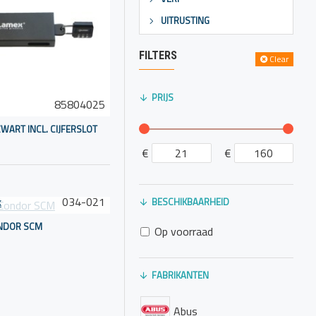
iend met een
UITRUSTING
verbinden met een vast
FILTERS
Clear
PRIJS
85804025
WART INCL. CIJFERSLOT
€
€
voudig kan worden
e dekkingsniveaus.
k
034-021
BESCHIKBAARHEID
NDOR SCM
ijft functioneren in
Op voorraad
FABRIKANTEN
Abus