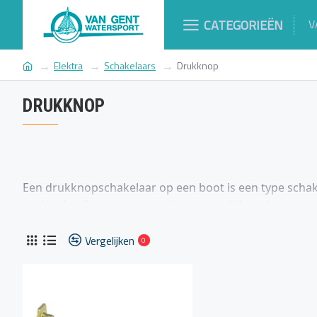
CATEGORIEËN
V
Elektra
Schakelaars
Drukknop
DRUKKNOP
Een drukknopschakelaar op een boot is een type schak
vaak gebruikt voor toepassingen waarbij een kortstondi
inschakelen van specifieke apparatuur aan boord. Hie
op boten:
Vergelijken
0
Bediening:
Een drukknopschakelaar wordt bediend door erop
opent de schakelaar de verbinding weer.
Toepassingen:
Drukknopschakelaars worden vaak gebruikt 