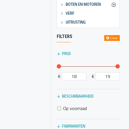
e toepassing, de
BOTEN EN MOTOREN
Zorg ervoor dat de
VERF
UITRUSTING
FILTERS
Clear
PRIJS
€
€
BESCHIKBAARHEID
Op voorraad
FABRIKANTEN