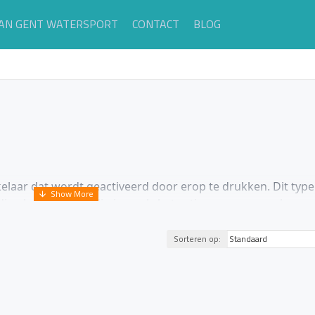
AN GENT WATERSPORT
CONTACT
BLOG
elaar dat wordt geactiveerd door erop te drukken. Dit typ
ge bediening nodig is, zoals het activeren van een claxon,
r zijn enkele belangrijke kenmerken en toepassingen van 
Sorteren op:
 te drukken, wat de elektrische verbinding sluit. Wanneer je de
voor verschillende toepassingen aan boord van een boot, zoals