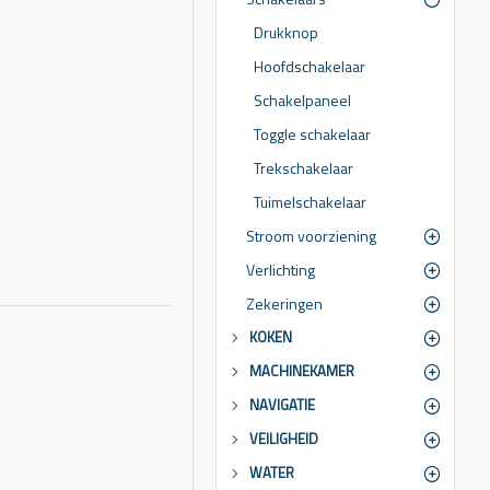
Drukknop
Hoofdschakelaar
chakelaars te kiezen
uwbaar blijft werken,
Schakelpaneel
Toggle schakelaar
ituaties met weinig
Trekschakelaar
Tuimelschakelaar
Stroom voorziening
op of het uitschakelen
Verlichting
Zekeringen
id te garanderen.
KOKEN
eenvoudige aan/uit-
MACHINEKAMER
NAVIGATIE
gemonteerd op het
VEILIGHEID
WATER