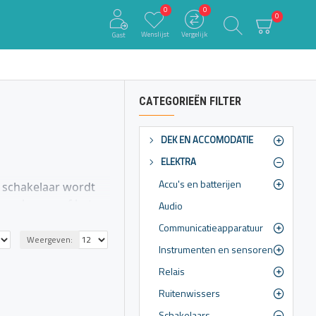
0
0
0
Wenslijst
Vergelijk
Gast
CATEGORIEËN FILTER
DEK EN ACCOMODATIE
ELEKTRA
Accu's en batterijen
e schakelaar wordt
 een hoorn, of het
Audio
drukknopschakelaars
Communicatieapparatuur
Weergeven:
Instrumenten en sensoren
 drukknop loslaat,
Relais
Ruitenwissers
 het bedienen van de
Schakelaars