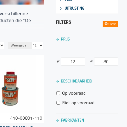
UITRUSTING
 verschillende
oducten die "De
FILTERS
Clear
PRIJS
Weergeven:
ng. Het wordt vaak
€
€
r boven de waterlijn
BESCHIKBAARHEID
tifouling-verf op
Op voorraad
Niet op voorraad
t staat bekend om
410-00801-110
FABRIKANTEN
en goede