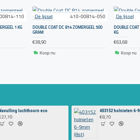
00814-110
De Ijssel
410-00814-050
De Ijssel
ERGEEL 1 KG
DOUBLE COAT DC 814 ZOMERGEEL 500
DOUBLE COAT 
GRAM
KG
€38,90
€63,68
Koop nu
Koop nu
Navulling luchthoorn eco
403152 holnieten 6-9
€27,70
€8,70