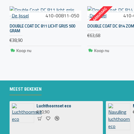
OP AANVRAAG
De Ijssel
410-00811-050
De Ijssel
410-
DOUBLE COAT DC 811 LICHT GRIJS 500
DOUBLE COAT DC 814 ZOM
GRAM
€63,68
€38,90
Koop nu
Koop nu
MEEST BEKEKEN
Luchthoornset eco
€30,90