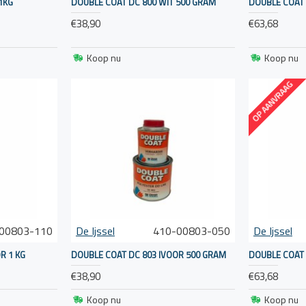
1KG
DOUBLE COAT DC 800 WIT 500 GRAM
DOUBLE COAT 
€38,90
€63,68
-verven om de groei van algen, schelpen en ander zeeleven 
Koop nu
Koop nu
OP AANVRAAG
om de instructies van de fabrikant nauwkeurig op te volgen
n mogelijk aanbrengen van een primer, afhankelijk van het t
00803-110
De Ijssel
410-00803-050
De Ijssel
R 1 KG
DOUBLE COAT DC 803 IVOOR 500 GRAM
DOUBLE COAT D
€38,90
€63,68
Koop nu
Koop nu