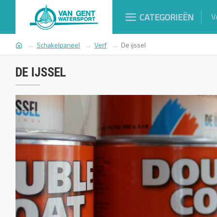
CATEGORIEËN
V
Schakelpaneel
Verf
De ijssel
DE IJSSEL