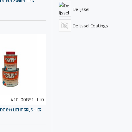
DC 801 ZWART 1 KG
De Ijssel
op de romp van de
De Ijssel Coatings
 en de juiste
ype verf en de staat
410-00881-110
C 811 LICHT GRIJS 1 KG