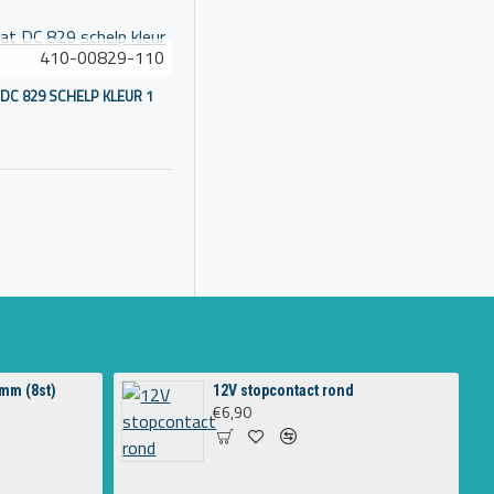
410-00829-110
DC 829 SCHELP KLEUR 1
mm (8st)
12V stopcontact rond
€6,90