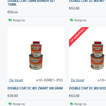
DOUBLE COAT CABIN VERNISH SET
DOUBLE COAT DC 800 WIT 
bescherming tegen de elementen.
750ML
€63,68
Antifouling:
€60,44
"De IJssel" biedt verschillende soorten antifouling
Koop nu
Koop nu
boot te voorkomen.
OP AANVRAAG
Voor het gebruik van deze producten is het belangrijk 
voorbereiding te treffen, zoals het reinigen, schuren e
van het oppervlak.
De Ijssel
410-00801-050
De Ijssel
410-
DOUBLE COAT DC 801 ZWART 500 GRAM
DOUBLE COAT DC 803 IVOO
€38,90
€63,68
Koop nu
Koop nu