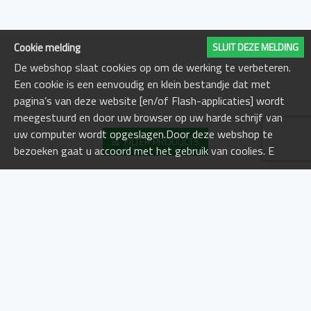
Zorg voor
geschikte
montagebeugels
Cookie melding
SLUIT DEZE MELDING
om de
De webshop slaat cookies op om de werking te verbeteren.
brandblusser
Een cookie is een eenvoudig en klein bestandje dat met
stevig op zijn
pagina’s van deze website [en/of Flash-applicaties] wordt
plaats te houden,
meegestuurd en door uw browser op uw harde schrijf van
zelfs bij ruwe
uw computer wordt opgeslagen.Door deze webshop te
zeecondities.
FILTER PRODUCTS
bezoeken gaat u accoord met het gebruik van coolies. E
Periodiek
Onderhoud:
Regelmatige
MEEST BEKEKEN
Controles:
Voer regelmatig
controles uit om
ervoor te zorgen
Luchthoornset eco
Navulling luchthoorn eco
dat de
€30,90
€27,70