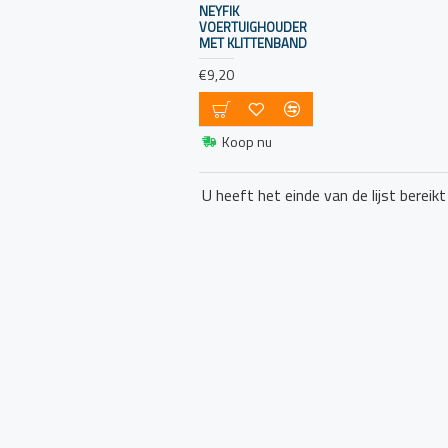
NEYFIK
brandbare
VOERTUIGHOUDER
MET KLITTENBAND
gassen (klasse C).
Dit type
€9,20
brandblusser is
veelzijdig en
Koop nu
geschikt voor de
meeste
brandscenario's
U heeft het einde van de lijst bereikt
op een boot.
Capaciteit van
de
Brandblusser:
Kies de juiste
capaciteit:
De capaciteit van
een brandblusser