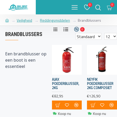
0
0
Veiligheid
Reddingsmiddelen
Brandblussers
0
BRANDBLUSSERS
Een brandblusser op
een boot is een
essentieel
veiligheidsmiddel
om snel en effectief
AJAX
NEYFIK
POEDERBLUSSER,
POEDERBLUSSER
te reageren in geval
2KG
2KG COMPOSIET
van brand. Hier zijn
€82,95
€126,90
enkele belangrijke
punten om te
overwegen met
Koop nu
Koop nu
betrekking tot