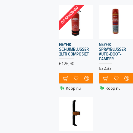
brandblussers op
OP AANVRAAG
boten:
Type
Brandblusser:
NEYFIK
NEYFIK
ABC-brandblusser:
SCHUIMBLUSSER
SPRAYBLUSSER
2LTR COMPOSIET
AUTO-BOOT-
Kies voor een
CAMPER
ABC-
€126,90
€32,33
brandblusser, die
geschikt is voor
het blussen van
Koop nu
Koop nu
branden
veroorzaakt door
brandbare vaste
stoffen (klasse A),
brandbare
vloeistoffen
(klasse B), en