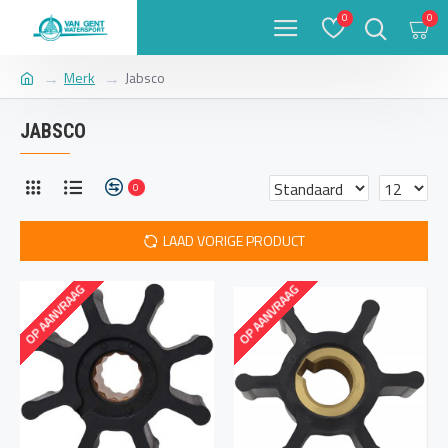
0
0
Merk
Jabsco
JABSCO
0
LAAD VORIGE PRODUCT
OP AANVRAAG
OP AANVRAAG