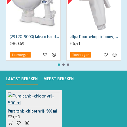
(29120-5000) Jabsco handbediend Twist'n Lock toilet
allpa Douchekop, inbouw, wit kunststof (past in inbouwkastje 484245)
€369,49
€4,51
Toevoegen
Toevoegen
LAATST BEKEKEN
MEEST BEKEKEN
Pura tank -chloor vrij- 500 ml
€21,50