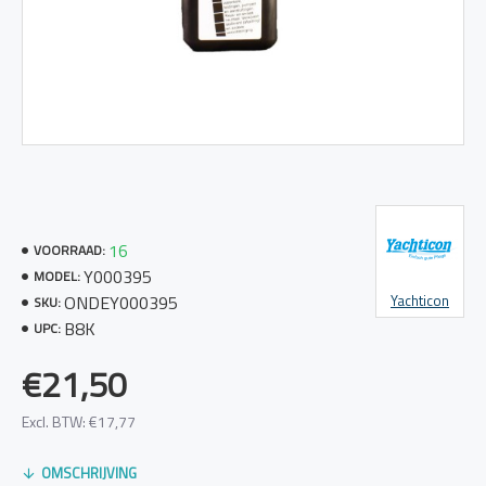
16
VOORRAAD:
Y000395
MODEL:
ONDEY000395
Yachticon
SKU:
B8K
UPC:
€21,50
Excl. BTW: €17,77
OMSCHRIJVING