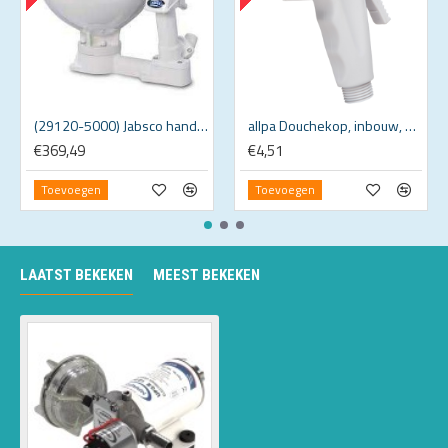
(29120-5000) Jabsco handbediend Twist'n Lock toilet
allpa Douchekop, inbouw, wit kunststof (past in inbouwkastje 484245)
€369,49
€4,51
Toevoegen
Toevoegen
LAATST BEKEKEN
MEEST BEKEKEN