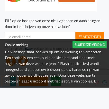
Blijf op de hoogte van onze nieuwigheden en aanbiedingen
door in te schrijven op onze nieuwsbrief
VERZENDEN
Cookie melding
SLUIT DEZE MELDING
Ik heb de
Privacy
gelezen en ga hiermee akkoord.
De webshop slaat cookies op om de werking te verbeteren.
Een cookie is een eenvoudig en klein bestandje dat met
pagina’s van deze website [en/of Flash-applicaties] wordt
meegestuurd en door uw browser op uw harde schrijf van
uw computer wordt opgeslagen.Door deze webshop te
bezoeken gaat u accoord met het gebruik van coolies. E
TOEVOEGEN
Copyright © 2022, Bootshop4All