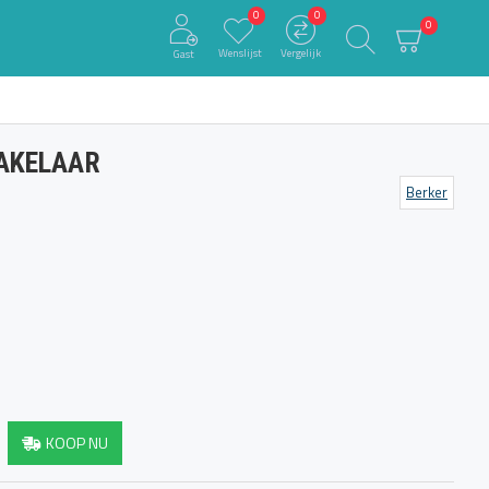
0
0
0
Wenslijst
Vergelijk
Gast
HAKELAAR
Berker
KOOP NU