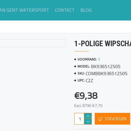
AN GENT WATERSPORT
CONTACT
BLOG
1-POLIGE WIPSC
1
VOORRAAD:
BK936512505
MODEL:
COMBBK936512505
SKU:
C2Z
UPC:
€9,38
Excl. BTW: €7,75
TOEVOEGEN