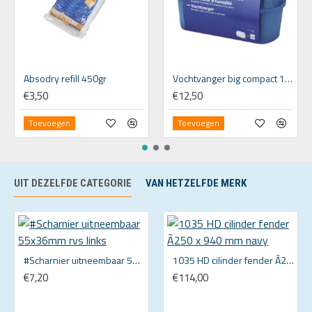
Absodry refill 450gr
Vochtvanger big compact 1000gr
€3,50
€12,50
Toevoegen
Toevoegen
UIT DEZELFDE CATEGORIE
VAN HETZELFDE MERK
#Scharnier uitneembaar 55x36mm rvs links
1035 HD cilinder fender Ã250 x 940 mm navy
€7,20
€114,00