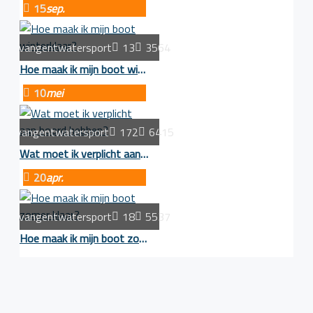
15
sep.
vangentwatersport
13
3564
Hoe maak ik mijn boot winterklaar?
10
mei
vangentwatersport
172
6415
Wat moet ik verplicht aan boord hebben?
20
apr.
vangentwatersport
18
5537
Hoe maak ik mijn boot zomer klaar?