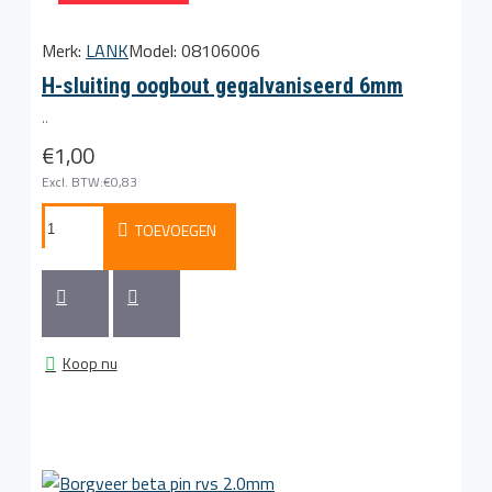
Merk:
LANK
Model:
08106006
H-sluiting oogbout gegalvaniseerd 6mm
..
€1,00
Excl. BTW:€0,83
TOEVOEGEN
Koop nu