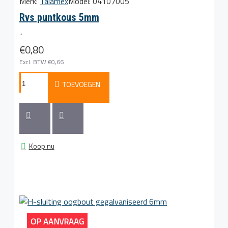
Merk:
Talamex
Model:
04107005
Rvs puntkous 5mm
..
€0,80
Excl. BTW:€0,66
TOEVOEGEN
Koop nu
OP AANVRAAG