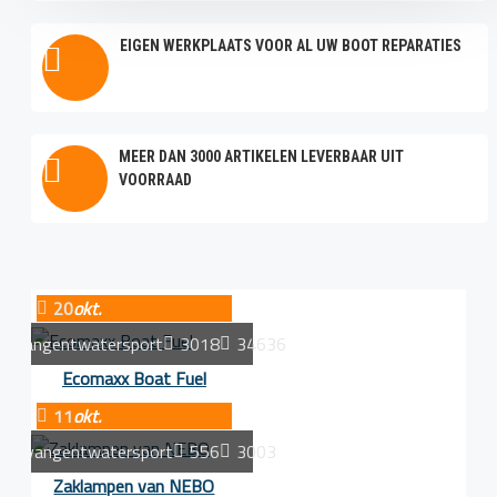
EIGEN WERKPLAATS VOOR AL UW BOOT REPARATIES
MEER DAN 3000 ARTIKELEN LEVERBAAR UIT
VOORRAAD
20
okt.
vangentwatersport
3018
34636
Ecomaxx Boat Fuel
11
okt.
vangentwatersport
556
3003
Zaklampen van NEBO