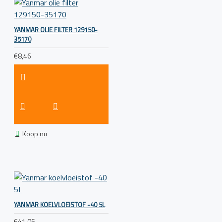
YANMAR OLIE FILTER 129150-
35170
€8,46
Koop nu
YANMAR KOELVLOEISTOF -40 5L
€41,06