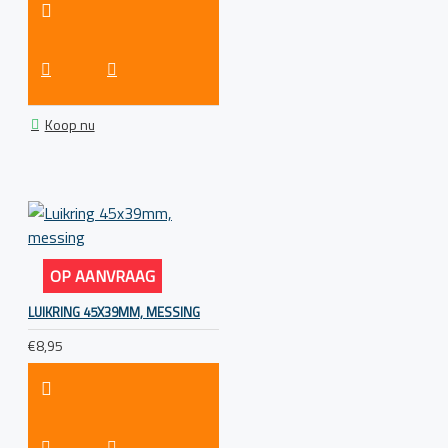
Koop nu
OP AANVRAAG
LUIKRING 45X39MM, MESSING
€8,95