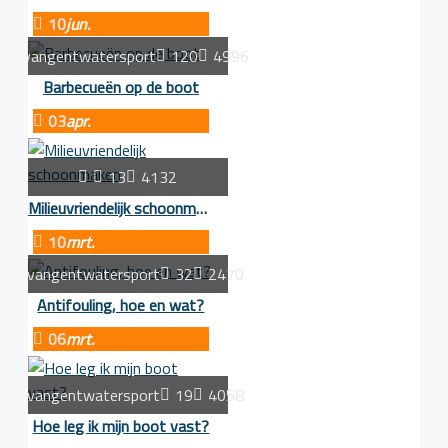
10
jun.
vangentwatersport
120
4996
Barbecueën op de boot
03
apr.
13
4132
Milieuvriendelijk schoonmaken
10
mrt.
vangentwatersport
32
2470
Antifouling, hoe en wat?
06
mrt.
vangentwatersport
19
4058
Hoe leg ik mijn boot vast?