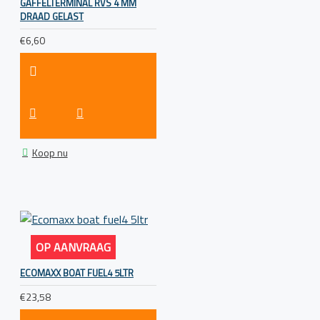
GAFFELTERMINAL RVS 4 MM
DRAAD GELAST
€6,60
Koop nu
OP AANVRAAG
ECOMAXX BOAT FUEL4 5LTR
€23,58