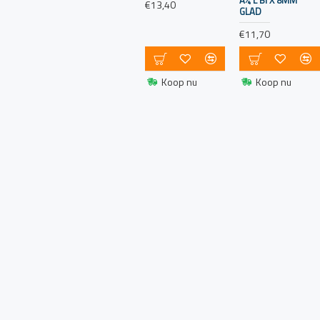
helpt de juiste
€13,40
GLAD
gasdruk te
€11,70
handhaven.
Gasdetector:
Overweeg het
Koop nu
Koop nu
installeren van
een gasdetector
aan boord. Een
gasdetector kan
eventuele
gaslekkages
detecteren en
waarschuwen
voor een mogelijk
gevaarlijke
situatie.
Ventilatie:
Zorg voor
voldoende