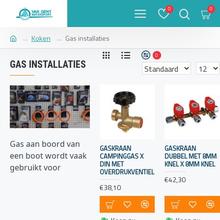
0
0
Koken
Gas installaties
0
GAS INSTALLATIES
Gas aan boord van
GASKRAAN
GASKRAAN
een boot wordt vaak
CAMPINGGAS X
DUBBEL MET 8MM
DIN MET
KNEL X 8MM KNEL
gebruikt voor
OVERDRUKVENTIEL
kookdoeleinden, het
€42,30
€38,10
verwarmen van de
cabine en soms voor
andere toepassingen