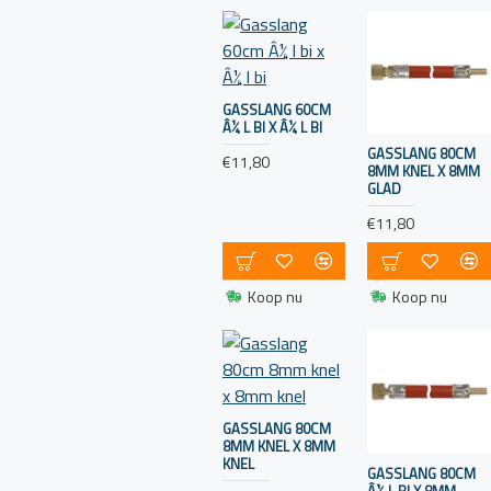
ontworpen voor
maritieme
toepassingen.
Zorg ervoor dat
GASSLANG 60CM
de flessen stevig
Â¼ L BI X Â¼ L BI
zijn bevestigd en
GASSLANG 80CM
€11,80
8MM KNEL X 8MM
goed geventileerd
GLAD
zijn.
€11,80
Drukregelaar:
Gebruik een
drukregelaar om
Koop nu
Koop nu
de druk van het
gas te regelen
terwijl het van de
gasfles naar de
apparatuur
GASSLANG 80CM
stroomt. Een
8MM KNEL X 8MM
KNEL
drukregelaar
GASSLANG 80CM
Â¼ L BI X 8MM