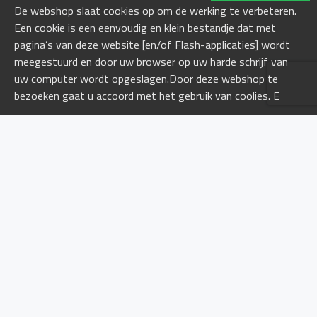
De webshop slaat cookies op om de werking te verbeteren.
buurt van de
Een cookie is een eenvoudig en klein bestandje dat met
gasflessen. Dit
pagina’s van deze website [en/of Flash-applicaties] wordt
maakt het
meegestuurd en door uw browser op uw harde schrijf van
mogelijk om de
uw computer wordt opgeslagen.Door deze webshop te
gastoevoer snel af
bezoeken gaat u accoord met het gebruik van coolies. E
te sluiten in geval
van een
noodsituatie.
Regelmatige
inspecties:
MEEST BEKEKEN
Voer regelmatig
inspecties uit op
de gasinstallatie
en de
Luchthoornset eco
Navulling luchthoorn eco
aansluitingen. Let
€30,90
€27,70
op tekenen van
lekkage, slijtage of
andere potentiële
problemen.