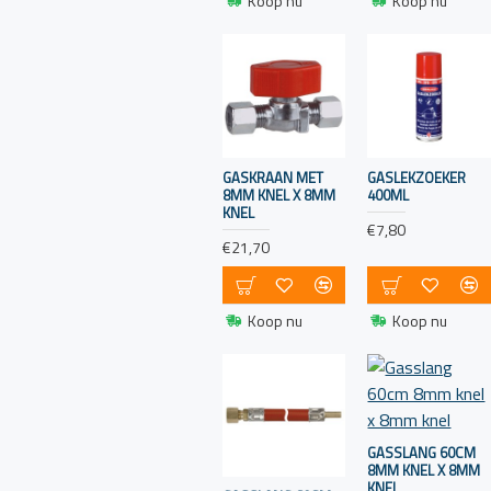
Koop nu
Koop nu
zoals het bedienen
van een koelkast of
een boiler. Het meest
voorkomende type
gas dat wordt
gebruikt op boten is
propaangas, hoewel
GASKRAAN MET
GASLEKZOEKER
8MM KNEL X 8MM
400ML
sommige boten ook
KNEL
butaangas of een
€7,80
€21,70
mix van propaan en
butaan kunnen
gebruiken. Hier zijn
Koop nu
Koop nu
enkele belangrijke
overwegingen met
betrekking tot
gasgebruik op een
boot:
GASSLANG 60CM
8MM KNEL X 8MM
Veiligheid voorop:
KNEL