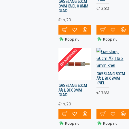
GASSLANG 60CM
Veiligheid is de
8MM KNEL X 8MM
€12,80
GLAD
belangrijkste
overweging bij het
€11,20
gebruik van gas
aan boord. Zorg
ervoor dat de
Koop nu
Koop nu
gasinstallatie
OP AANVRAAG
voldoet aan de
geldende
veiligheidsnormen
en laat deze
GASSLANG 60CM
Â¼ L BI X 8MM
regelmatig
KNEL
GASSLANG 60CM
controleren door
Â¼ L BI X 8MM
€11,80
een
GLAD
gekwalificeerde
€11,20
professional.
Gasflessen:
Gebruik geschikte
Koop nu
Koop nu
gasflessen die zijn