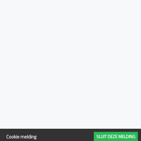
boord van boten.
Brandblusser:
Houd een
geschikte
brandblusser aan
boord in geval van
een
gasgerelateerde
noodsituatie. Zorg
ervoor dat de
bemanning weet
hoe de
brandblusser te
gebruiken.
Gasafsluiter:
Plaats een
gemakkelijk
toegankelijke
Cookie melding
SLUIT DEZE MELDING
gasafsluiter in de